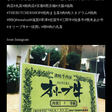
肉店#丸富#精肉店#京都#西京極#大阪#福島
#THEBUTCHERSHOP#焼肉まる富#肉#肉スタグラム#焼肉
#BBQ#instafood#滋賀#草津#佐賀牛#三郎牛#知多牛#熊本あか牛
#オリーブ牛#一頭買い#卵#肉の丸富
from Instagram