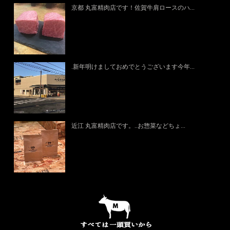
京都 丸富精肉店です！佐賀牛肩ロースのハ...
.新年明けましておめでとうございます今年...
近江 丸富精肉店です。..お惣菜などちょ...