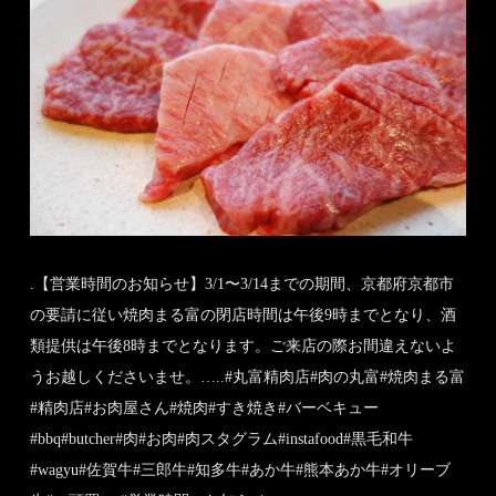
.【営業時間のお知らせ】3/1〜3/14までの期間、京都府京都市
の要請に従い焼肉まる富の閉店時間は午後9時までとなり、酒
類提供は午後8時までとなります。ご来店の際お間違えないよ
うお越しくださいませ。…..#丸富精肉店#肉の丸富#焼肉まる富
#精肉店#お肉屋さん#焼肉#すき焼き#バーベキュー
#bbq#butcher#肉#お肉#肉スタグラム#instafood#黒毛和牛
#wagyu#佐賀牛#三郎牛#知多牛#あか牛#熊本あか牛#オリーブ